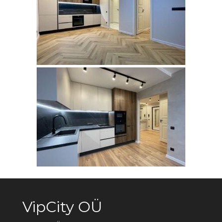
KÄRBERI,
LASNAMÄE
KIHNU,
LASNAMÄE
VipCity OÜ
P. PINNA,
LASNAMÄE